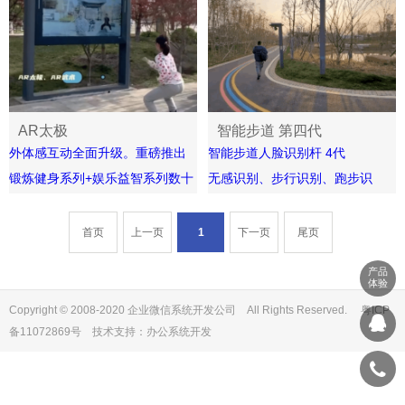
态等信息。电子阅报栏的主要特
和分类，实现垃圾的准确分类回
点如下
收和资源再利用。
1.多媒体展示:电子阅报栏可以通
智能分类垃圾箱的主要特点如下
过大屏幕或LED显示屏等多种形
1.自动感知: 智能分类垃圾箱内部
式进行多媒体信息展示，包括图
配备传感器和摄像头等设备，可
AR太极
智能步道 第四代
片、视频、文字等，以吸引人们
自动感知垃圾的种类和数量.
外体感互动全面升级。重磅推出
智能步道人脸识别杆 4代
的注意力.2.实时更新:电子阅报栏
2.智能分类:通过人工智能算法和
锻炼健身系列+娱乐益智系列数十
无感识别、步行识别、跑步识
可以实现实时更新信息内容，以
深度学习技术，智能分类垃圾箱
款游戏，老少皆宜！利用AI互动
别、骑车识别、多人同时识别、
确保信息的及时性和有效性
可以对垃圾进行精确分类，包括
大屏，运用体感识别与手势识别
用户隐私保护
首页
上一页
1
下一页
尾页
3.自动调度:电子阅报栏可以预先
可回收物、厨余垃圾、有害垃圾
技术，实现人体四肢做相应动作
设定信息发布计划和时间，自动
和其他垃圾等3.自动压缩:智能分
产品
即可与大屏进行交互，无需佩戴
体验
调度并循环播放，方便管理和维
类垃圾箱内部还配备了压缩装
任何感应设备，轻松方便控制想
Copyright © 2008-2020 企业微信系统开发公司 All Rights Reserved. 粤ICP
护。
置，可以对垃圾进行自动压缩，
互动的内容游戏。
备11072869号 技术支持：
办公系统开发
4.与动交流:电子阅报栏可以加入
降低体积并提高填充率.
互动交流功能，比如留言板、扫
4.信息化管理:智能分类垃圾箱可
码关注等，方便用户与发布者进
以通过互联网、移动应用等方式